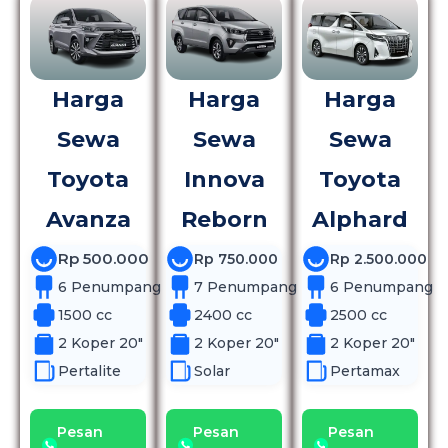
Harga
Harga
Harga
Sewa
Sewa
Sewa
Toyota
Innova
Toyota
Avanza
Reborn
Alphard
Rp 500.000
Rp 750.000
Rp 2.500.000
6 Penumpang
7 Penumpang
6 Penumpang
1500 cc
2400 cc
2500 cc
2 Koper 20"
2 Koper 20"
2 Koper 20"
Pertalite
Solar
Pertamax
Pesan
Pesan
Pesan