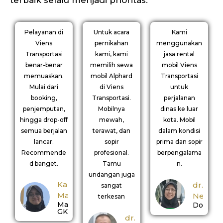
Pelayanan di
Untuk acara
Kami
Viens
pernikahan
menggunakan
Transportasi
kami, kami
jasa rental
benar-benar
memilih sewa
mobil Viens
memuaskan.
mobil Alphard
Transportasi
Mulai dari
di Viens
untuk
booking,
Transportasi.
perjalanan
penjemputan,
Mobilnya
dinas ke luar
hingga drop-off
mewah,
kota. Mobil
semua berjalan
terawat, dan
dalam kondisi
lancar.
sopir
prima dan sopir
Recommende
profesional.
berpengalama
d banget.
Tamu
n.
undangan juga
Kak
dr.
sangat
Manda
Nerina
terkesan
Mahasiswi
Dokter
GKS
dr.