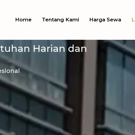
 di Cimpaeun — So
Home
Tentang Kami
Harga Sewa
L
 Anda
utuhan Harian dan
sional