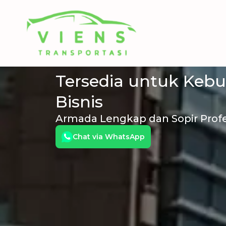
Skip
Rental Mobil
to
content
Transportasi
Tersedia untuk Keb
Bisnis
Armada Lengkap dan Sopir Profe
Chat via WhatsApp