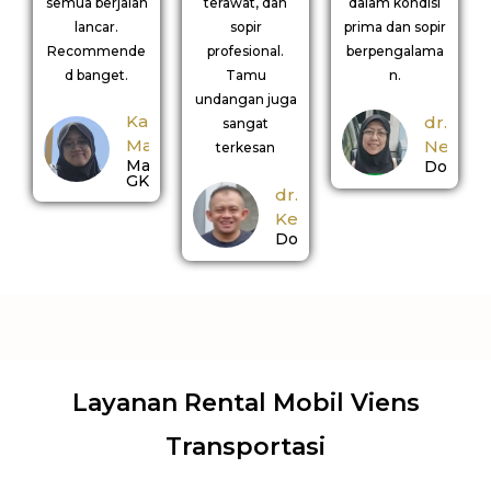
semua berjalan
terawat, dan
dalam kondisi
lancar.
sopir
prima dan sopir
Recommende
profesional.
berpengalama
d banget.
Tamu
n.
undangan juga
Kak
dr.
sangat
Manda
Nerina
terkesan
Mahasiswi
Dokter
GKS
dr.
Kemal
Dokter
Layanan Rental Mobil Viens
Transportasi