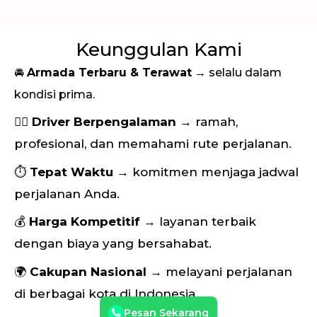
Keunggulan Kami
🚘
Armada Terbaru & Terawat
→ selalu dalam
kondisi prima.
👨‍✈️
Driver Berpengalaman
→ ramah,
profesional, dan memahami rute perjalanan.
⏱
Tepat Waktu
→ komitmen menjaga jadwal
perjalanan Anda.
💰
Harga Kompetitif
→ layanan terbaik
dengan biaya yang bersahabat.
🌍
Cakupan Nasional
→ melayani perjalanan
di berbagai kota di Indonesia.
Pesan Sekarang