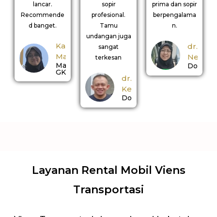
lancar.
sopir
prima dan sopir
Recommende
profesional.
berpengalama
d banget.
Tamu
n.
undangan juga
Kak
dr.
sangat
Manda
Nerina
terkesan
Mahasiswi
Dokter
GKS
dr.
Kemal
Dokter
Layanan Rental Mobil Viens
Transportasi