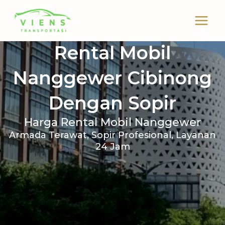
Skip
to
content
Rental Mobil
Nanggewer Cibinong
Dengan Sopir
Harga Rental Mobil Nanggewer
Armada Terawat, Sopir Profesional, Layanan
24 Jam