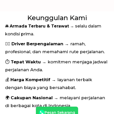
Keunggulan Kami
🚘
Armada Terbaru & Terawat
→ selalu dalam
kondisi prima.
👨‍✈️
Driver Berpengalaman
→ ramah,
profesional, dan memahami rute perjalanan.
⏱
Tepat Waktu
→ komitmen menjaga jadwal
perjalanan Anda.
💰
Harga Kompetitif
→ layanan terbaik
dengan biaya yang bersahabat.
🌍
Cakupan Nasional
→ melayani perjalanan
di berbagai kota di Indonesia.
Pesan Sekarang