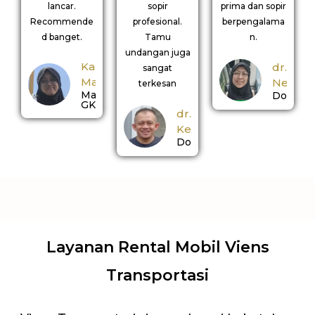
lancar.
sopir
prima dan sopir
Recommende
profesional.
berpengalama
d banget.
Tamu
n.
undangan juga
Kak
dr.
sangat
Manda
Nerina
terkesan
Mahasiswi
Dokter
GKS
dr.
Kemal
Dokter
Layanan Rental Mobil Viens
Transportasi