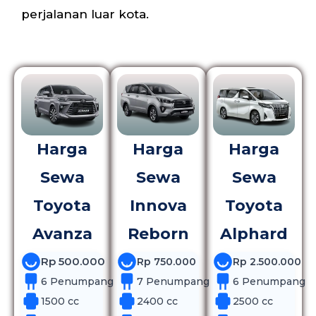
perjalanan luar kota.
Harga
Harga
Harga
Sewa
Sewa
Sewa
Toyota
Innova
Toyota
Avanza
Reborn
Alphard
Rp 500.000
Rp 750.000
Rp 2.500.000
6 Penumpang
7 Penumpang
6 Penumpang
1500 cc
2400 cc
2500 cc