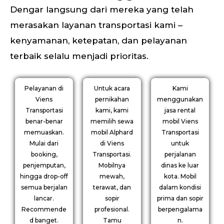
Dengar langsung dari mereka yang telah
merasakan layanan transportasi kami –
kenyamanan, ketepatan, dan pelayanan
terbaik selalu menjadi prioritas.
Pelayanan di
Untuk acara
Kami
Viens
pernikahan
menggunakan
Transportasi
kami, kami
jasa rental
benar-benar
memilih sewa
mobil Viens
memuaskan.
mobil Alphard
Transportasi
Mulai dari
di Viens
untuk
booking,
Transportasi.
perjalanan
penjemputan,
Mobilnya
dinas ke luar
hingga drop-off
mewah,
kota. Mobil
semua berjalan
terawat, dan
dalam kondisi
lancar.
sopir
prima dan sopir
Recommende
profesional.
berpengalama
d banget.
Tamu
n.