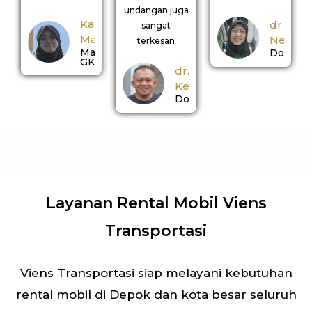
undangan juga
Kak
dr.
sangat
Manda
Nerina
terkesan
Mahasiswi
Dokter
GKS
dr.
Kemal
Dokter
Layanan Rental Mobil Viens
Transportasi
Viens Transportasi siap melayani kebutuhan
rental mobil di Depok dan kota besar seluruh