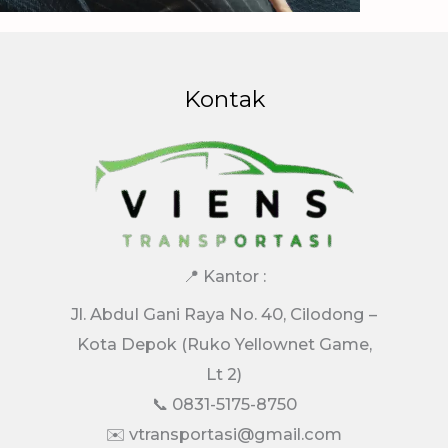
Kontak
📍 Kantor :
Jl. Abdul Gani Raya No. 40, Cilodong –
Kota Depok (Ruko Yellownet Game,
Lt 2)
📞 0831-5175-8750
✉️ vtransportasi@gmail.com