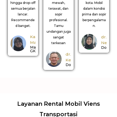
hingga drop-off
mewah,
kota. Mobil
semua berjalan
terawat, dan
dalam kondisi
lancar.
sopir
prima dan sopir
Recommende
profesional.
berpengalama
d banget.
Tamu
n.
undangan juga
Kak
dr.
sangat
Manda
Nerina
terkesan
Mahasiswi
Dokter
GKS
dr.
Kemal
Dokter
Layanan Rental Mobil Viens
Transportasi