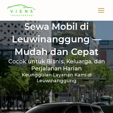
Skip
to
content
Sewa Mobil di
Leuwinanggung —
Mudah dan Cepat
Cocok untuk Bisnis, Keluarga, dan
Perjalanan Harian
Keunggulan Layanan Kami di
Leuwinanggung